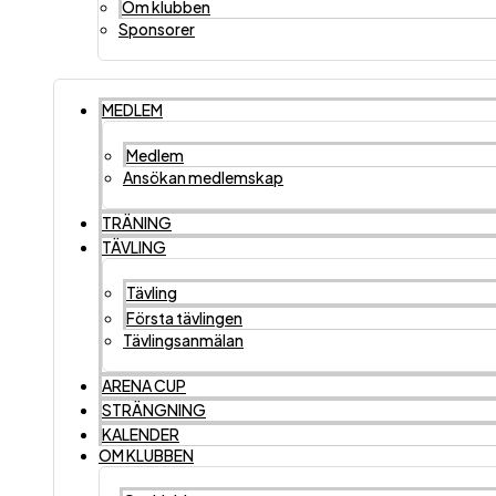
Om klubben
Sponsorer
MEDLEM
Medlem
Ansökan medlemskap
TRÄNING
TÄVLING
Tävling
Första tävlingen
Tävlingsanmälan
ARENA CUP
STRÄNGNING
KALENDER
OM KLUBBEN