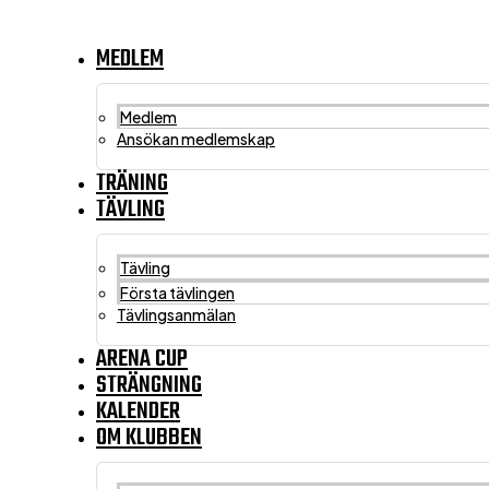
Hoppa
till
MEDLEM
innehåll
Medlem
Ansökan medlemskap
TRÄNING
TÄVLING
Tävling
Första tävlingen
Tävlingsanmälan
ARENA CUP
STRÄNGNING
KALENDER
OM KLUBBEN