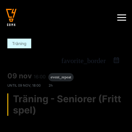
Träning
favorite_border
09 nov
16:00
event_repeat
UNTIL
09 NOV, 18:00
2h
Träning - Seniorer (Fritt
spel)