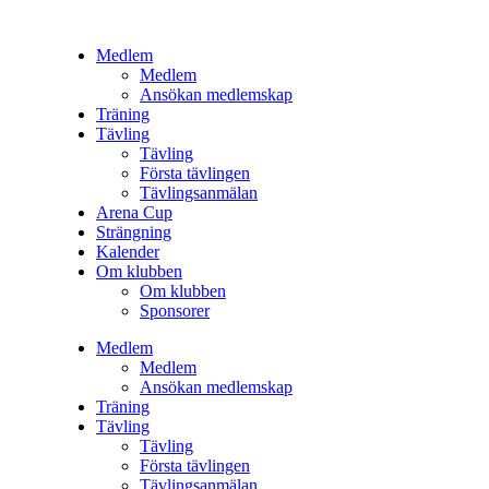
Hoppa
till
Medlem
innehåll
Medlem
Ansökan medlemskap
Träning
Tävling
Tävling
Första tävlingen
Tävlingsanmälan
Arena Cup
Strängning
Kalender
Om klubben
Om klubben
Sponsorer
Medlem
Medlem
Ansökan medlemskap
Träning
Tävling
Tävling
Första tävlingen
Tävlingsanmälan