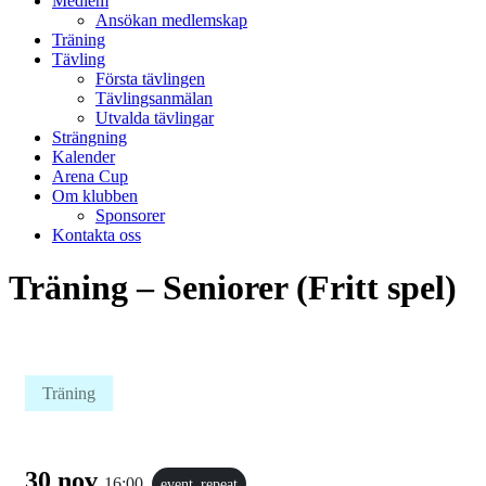
Medlem
Ansökan medlemskap
Träning
Tävling
Första tävlingen
Tävlingsanmälan
Utvalda tävlingar
Strängning
Kalender
Arena Cup
Om klubben
Sponsorer
Kontakta oss
Träning – Seniorer (Fritt spel)
Träning
30 nov
16:00
event_repeat