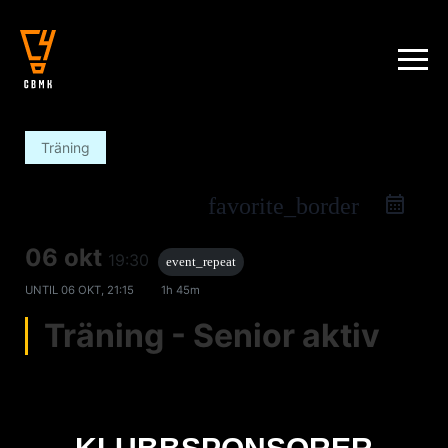
Träning
favorite_border
06 okt
19:30
event_repeat
UNTIL
06 OKT, 21:15
1h 45m
Träning - Senior aktiv