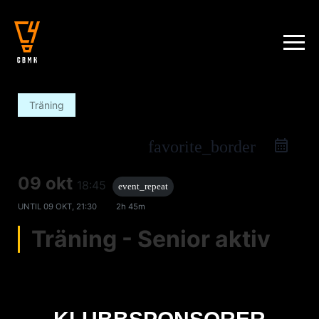
Träning
favorite_border
09 okt
18:45
event_repeat
UNTIL
09 OKT, 21:30
2h 45m
Träning - Senior aktiv