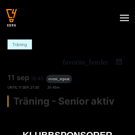
Träning
favorite_border
11 sep
18:45
event_repeat
UNTIL
11 SEP, 21:30
2h 45m
Träning - Senior aktiv