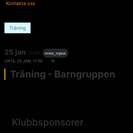
Kontakta oss
Träning
25 jan
10:00
event_repeat
UNTIL
25 JAN, 11:00
1h
Träning - Barngruppen
Klubbsponsorer