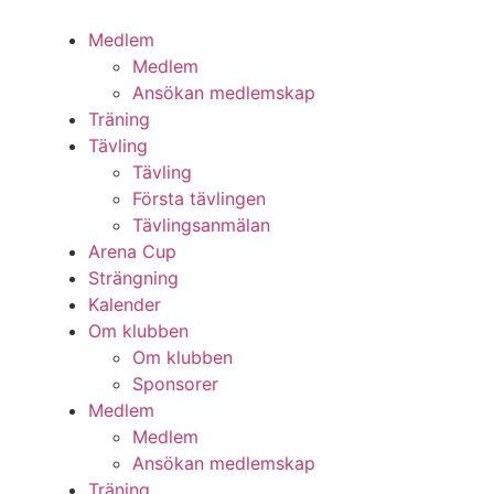
Hoppa
till
Medlem
innehåll
Medlem
Ansökan medlemskap
Träning
Tävling
Tävling
Första tävlingen
Tävlingsanmälan
Arena Cup
Strängning
Kalender
Om klubben
Om klubben
Sponsorer
Medlem
Medlem
Ansökan medlemskap
Träning