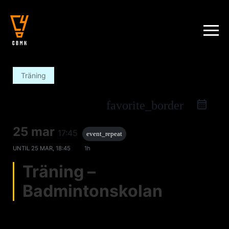
Träning
favorite_border
25 mar
17:45
event_repeat
UNTIL
25 MAR, 18:45
1h
Träning –
Badmintonskolan