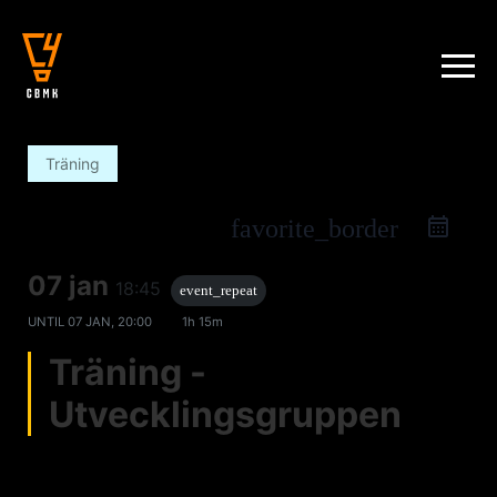
Träning
favorite_border
07 jan
18:45
event_repeat
UNTIL
07 JAN, 20:00
1h 15m
Träning -
Utvecklingsgruppen