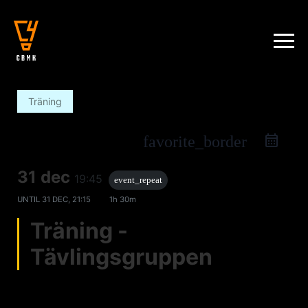
Träning
favorite_border
31 dec
19:45
event_repeat
UNTIL
31 DEC, 21:15
1h 30m
Träning -
Tävlingsgruppen