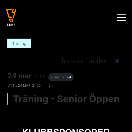
Träning
favorite_border
24 mar
19:00
event_repeat
UNTIL
24 MAR, 21:00
2h
Träning - Senior Öppen