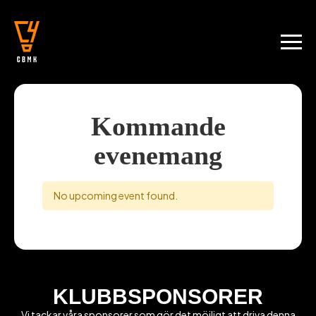
Kommande
evenemang
No upcoming event found.
KLUBBSPONSORER
Vi tackar våra sponsorer som gör det möjligt att driva denna