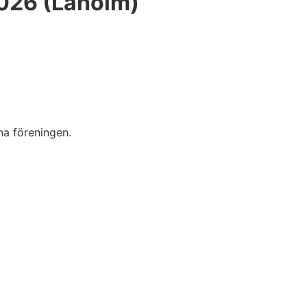
026 (Laholm)
na föreningen.